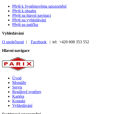
Přejít k Systémovému upozornění
Přejít k obsahu
Přejít na hlavní navigaci
Přejít na vyhledávání
Přejít na patičku
Vyhledávání
O společnosti
|
Facebook
| tel: +420 608 353 552
Hlavní navigace
Úvod
Montáže
Servis
Regálové systémy
Kariéra
Kontakt
Vyhledávání