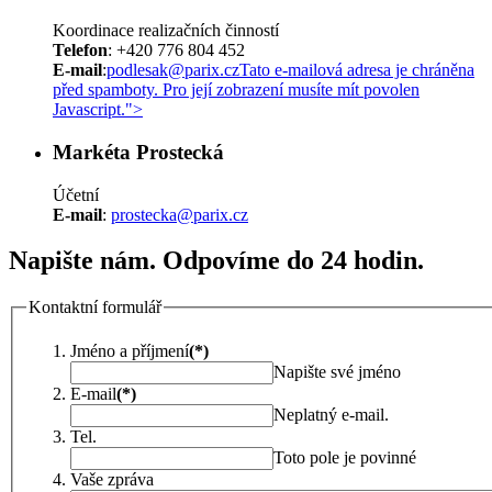
Koordinace realizačních činností
Telefon
: +420 776 804 452
E-mail
:
podlesak@parix.cz
Tato e-mailová adresa je chráněna
před spamboty. Pro její zobrazení musíte mít povolen
Javascript.
">
Markéta Prostecká
Účetní
E-mail
:
prostecka@parix.cz
Napište nám. Odpovíme do 24 hodin.
Kontaktní formulář
Jméno a příjmení
(*)
Napište své jméno
E-mail
(*)
Neplatný e-mail.
Tel.
Toto pole je povinné
Vaše zpráva