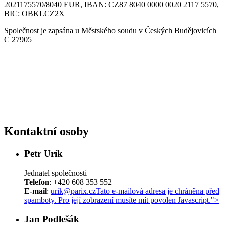
2021175570/8040 EUR, IBAN: CZ87 8040 0000 0020 2117 5570,
BIC: OBKLCZ2X
Společnost je zapsána u Městského soudu v Českých Budějovicích
C 27905
Kontaktní osoby
Petr Urík
Jednatel společnosti
Telefon
: +420 608 353 552
E-mail
:
urik@parix.cz
Tato e-mailová adresa je chráněna před
spamboty. Pro její zobrazení musíte mít povolen Javascript.
">
Jan Podlešák