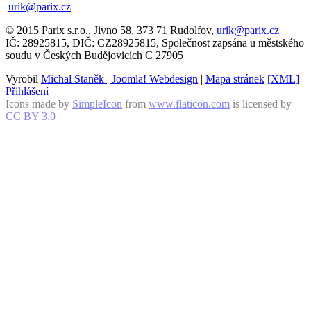
urik@parix.cz
© 2015 Parix s.r.o., Jivno 58, 373 71 Rudolfov,
urik@parix.cz
IČ: 28925815, DIČ: CZ28925815, Společnost zapsána u městského
soudu v Českých Budějovicích C 27905
Vyrobil
Michal Staněk | Joomla! Webdesign
|
Mapa stránek
[XML]
|
Přihlášení
Icons made by
SimpleIcon
from
www.flaticon.com
is licensed by
CC BY 3.0