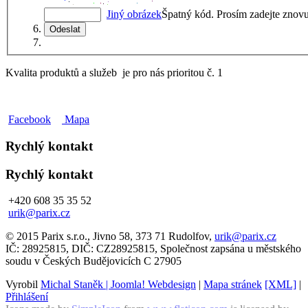
Jiný obrázek
Špatný kód. Prosím zadejte znovu
Kvalita produktů a služeb je pro nás prioritou č. 1
Facebook
Mapa
Rychlý kontakt
Rychlý kontakt
+420 608 35 35 52
urik@parix.cz
© 2015 Parix s.r.o., Jivno 58, 373 71 Rudolfov,
urik@parix.cz
IČ: 28925815, DIČ: CZ28925815, Společnost zapsána u městského
soudu v Českých Budějovicích C 27905
Vyrobil
Michal Staněk | Joomla! Webdesign
|
Mapa stránek
[XML]
|
Přihlášení