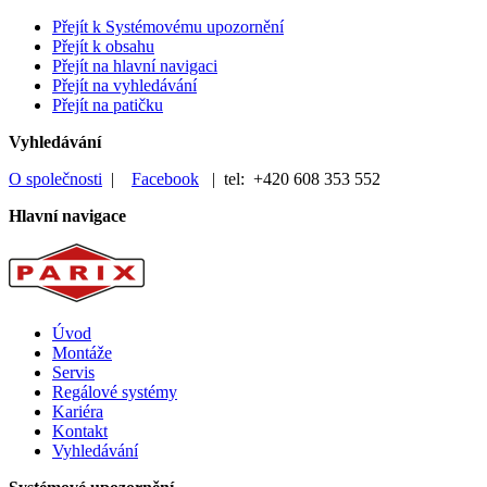
Přejít k Systémovému upozornění
Přejít k obsahu
Přejít na hlavní navigaci
Přejít na vyhledávání
Přejít na patičku
Vyhledávání
O společnosti
|
Facebook
| tel: +420 608 353 552
Hlavní navigace
Úvod
Montáže
Servis
Regálové systémy
Kariéra
Kontakt
Vyhledávání