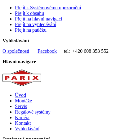
Přejít k Systémovému upozornění
Přejít k obsahu
Přejít na hlavní navigaci
Přejít na vyhledávání
Přejít na patičku
Vyhledávání
O společnosti
|
Facebook
| tel: +420 608 353 552
Hlavní navigace
Úvod
Montáže
Servis
Regálové systémy
Kariéra
Kontakt
Vyhledávání